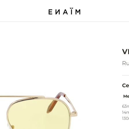
V
Ru
Ce
Me
63
14
13