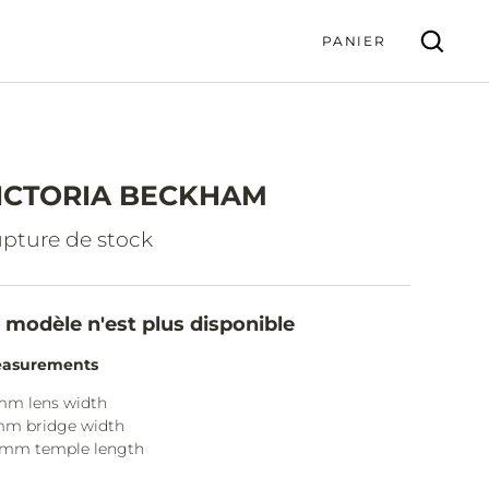
PANIER
ICTORIA BECKHAM
VALIDER
pture de stock
 modèle n'est plus disponible
asurements
mm lens width
mm bridge width
0mm temple length