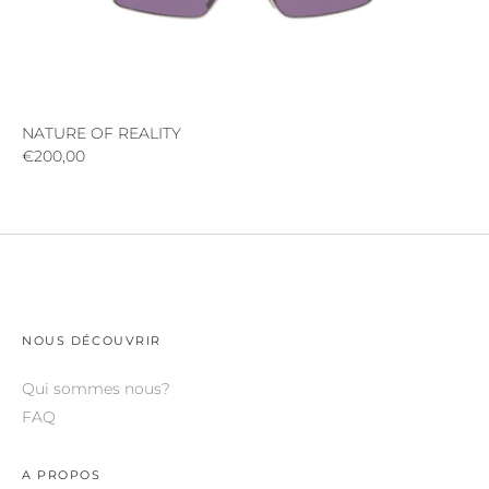
CAZAL.
CELINE.
CHIMI.
CHLOE.
NATURE OF REALITY
NOUVEAUTÉS
€200,00
CHOPARD.
CREATEURS
COURREGES.
SOLAIRES
CUTLER AND GROSS.
OPTIQUES
DIOR.
MON PROFIL
DITA.
NOUS DÉCOUVRIR
DUNHILL.
Qui sommes nous?
ELIE SAAB.
FAQ
EYEPETIZER.
A PROPOS