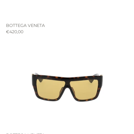
BOTTEGA VENETA
€420,00
NOUVEAUTÉS
CREATEURS
SOLAIRES
OPTIQUES
MON PROFIL