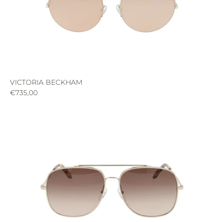
NOUVEAUTÉS
CREATEURS
SOLAIRES
OPTIQUES
MON PROFIL
VICTORIA BECKHAM
€735,00