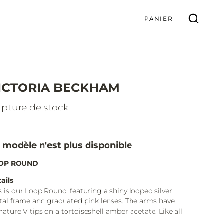
PANIER
ICTORIA BECKHAM
VALIDER
pture de stock
 modèle n'est plus disponible
OP ROUND
ails
s is our Loop Round, featuring a shiny looped silver
al frame and graduated pink lenses. The arms have
nature V tips on a tortoiseshell amber acetate. Like all