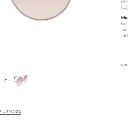
of 
Ital
Me
63
15
14
Part
 L'IMAGE