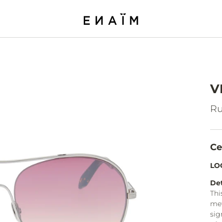
V
Ru
Ce
LO
Det
Thi
met
sig