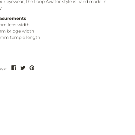
our eyewear, the Loop Aviator style is hand made in
y.
asurements
mm lens width
mm bridge width
0mm temple length
Partager
Partager
Partager
ager
sur
sur
sur
Facebook
Twitter
Pinterest