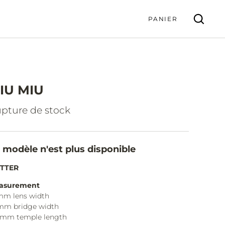
PANIER
IU MIU
VALIDER
pture de stock
 modèle n'est plus disponible
ITTER
asurement
mm lens width
mm bridge width
0mm temple length