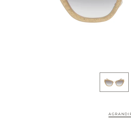
CAPOTE.
CARTIER.
CAZAL.
CELINE.
CHIMI.
CHLOE.
CHOPARD.
COURREGES.
AGRANDIR
CUTLER AND GROSS.
NOUVEAUTÉS