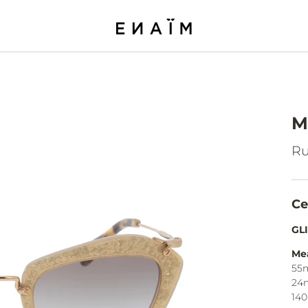
M
Ru
Ce
GL
Me
55
24
14