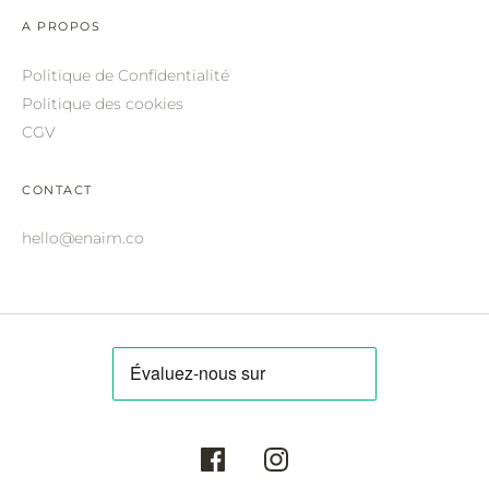
ROBERTO CAVALLI.
A PROPOS
SAINT LAURENT.
Politique de Confidentialité
SALVATORE FERRAGAMO.
Politique des cookies
CGV
SUNDAY SOMEWHERE.
THIERRY LASRY.
CONTACT
THOM BROWNE.
hello@enaim.co
VALENTINO.
VICTORIA BECKHAM.
ZILLI.