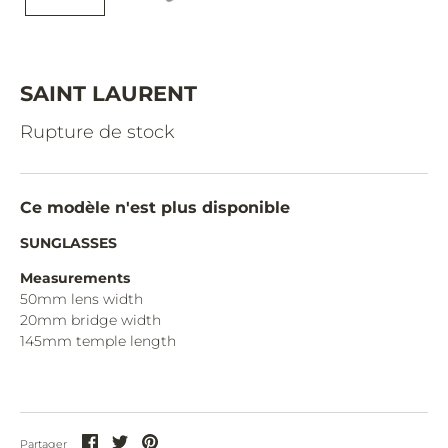
CAZAL.
CELINE.
CHIMI.
SAINT LAURENT
CHLOE.
Rupture de stock
CHOPARD.
COURREGES.
Ce modèle n'est plus disponible
CUTLER AND GROSS.
SUNGLASSES
DIOR.
Measurements
50mm lens width
DITA.
20mm bridge width
145mm temple length
DUNHILL.
ELIE SAAB.
EYEPETIZER.
Partager
Partager
Partager
Partager