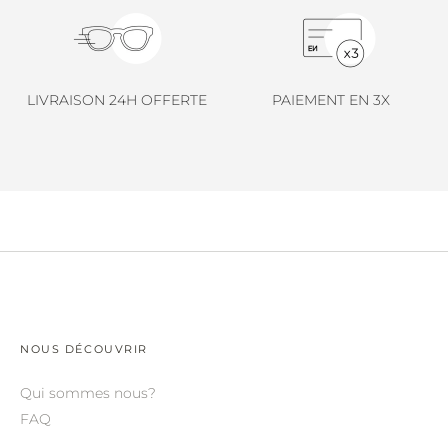
LINDA FARROW.
LOEWE.
MARNI.
LIVRAISON 24H OFFERTE
PAIEMENT EN 3X
MAYBACH.
MIU MIU.
MYKITA.
NATURE OF REALITY.
OLIVER PEOPLES.
OPHY.
POMELLATO.
NOUS DÉCOUVRIR
PRADA.
Qui sommes nous?
FAQ
RETROSPECS.