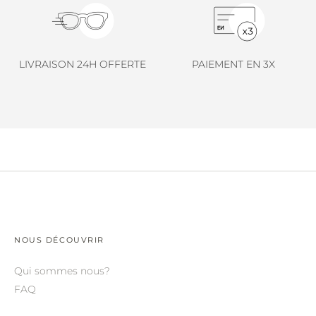
LINDA FARROW.
LOEWE.
MARNI.
LIVRAISON 24H OFFERTE
PAIEMENT EN 3X
MAYBACH.
MIU MIU.
MYKITA.
NATURE OF REALITY.
OLIVER PEOPLES.
OPHY.
NOUS DÉCOUVRIR
POMELLATO.
Qui sommes nous?
PRADA.
FAQ
RETROSPECS.