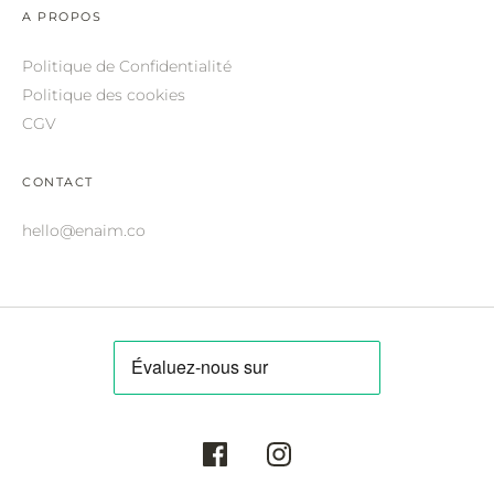
ROBERTO CAVALLI.
A PROPOS
SAINT LAURENT.
Politique de Confidentialité
Politique des cookies
SALVATORE FERRAGAMO.
CGV
SUNDAY SOMEWHERE.
THIERRY LASRY.
CONTACT
THOM BROWNE.
hello@enaim.co
VALENTINO.
VICTORIA BECKHAM.
ZILLI.