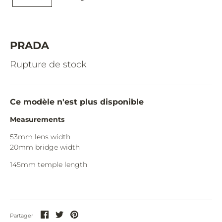
CAZAL.
CELINE.
CHIMI.
PRADA
CHLOE.
Rupture de stock
CHOPARD.
COURREGES.
Ce modèle n'est plus disponible
CUTLER AND GROSS.
Measurements
DIOR.
53mm lens width
20mm bridge width
DITA.
145mm temple length
DUNHILL.
ELIE SAAB.
EYEPETIZER.
Partager
Partager
Partager
Partager