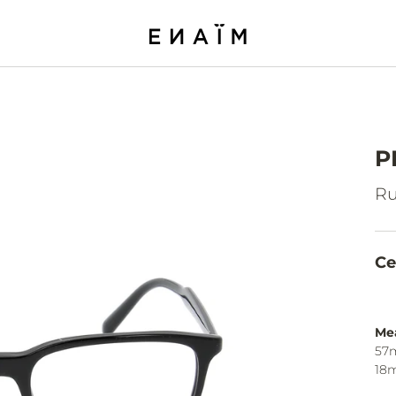
P
Ru
Ce
Me
57
18