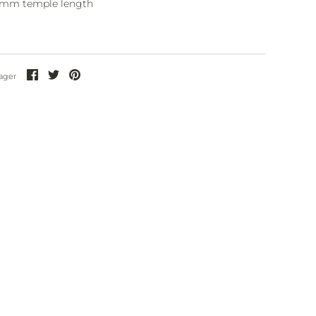
5mm temple length
Partager
Partager
Partager
ager
sur
sur
sur
Facebook
Twitter
Pinterest