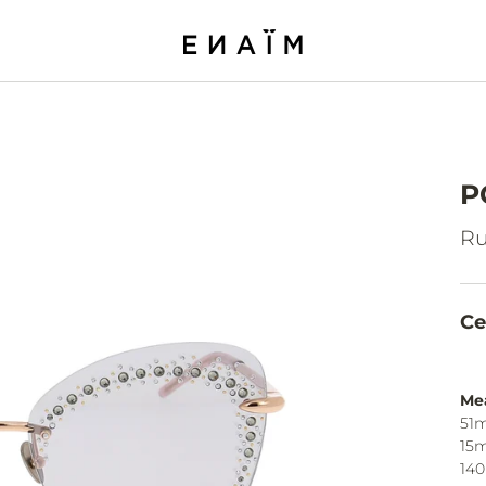
P
Ru
Ce
Me
51m
15
14