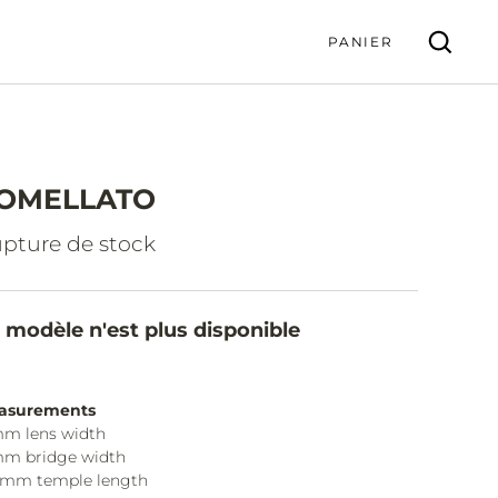
PANIER
OMELLATO
VALIDER
pture de stock
 modèle n'est plus disponible
asurements
m lens width
mm bridge width
0mm temple length