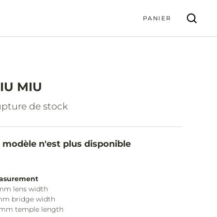
PANIER
IU MIU
VALIDER
pture de stock
 modèle n'est plus disponible
asurement
mm lens width
mm bridge width
5mm temple length