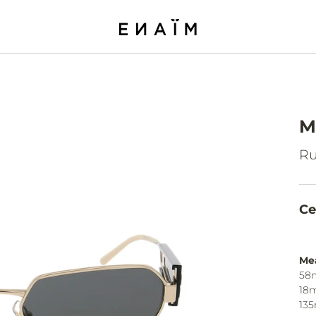
M
Ru
Ce
Me
58
18
13