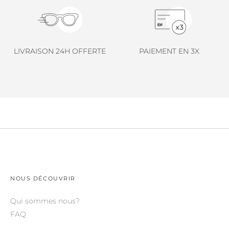
LINDA FARROW.
LOEWE.
MARNI.
LIVRAISON 24H OFFERTE
PAIEMENT EN 3X
MAYBACH.
MIU MIU.
MYKITA.
NATURE OF REALITY.
OLIVER PEOPLES.
OPHY.
POMELLATO.
NOUS DÉCOUVRIR
PRADA.
Qui sommes nous?
FAQ
RETROSPECS.