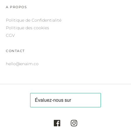
ROBERTO CAVALLI.
A PROPOS
SAINT LAURENT.
Politique de Confidentialité
SALVATORE FERRAGAMO.
Politique des cookies
CGV
SUNDAY SOMEWHERE.
THIERRY LASRY.
CONTACT
THOM BROWNE.
hello@enaim.co
VALENTINO.
VICTORIA BECKHAM.
ZILLI.