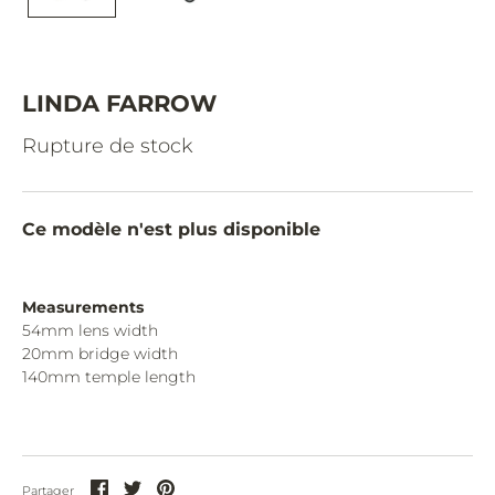
CAZAL.
CELINE.
CHIMI.
LINDA FARROW
CHLOE.
Rupture de stock
CHOPARD.
COURREGES.
Ce modèle n'est plus disponible
CUTLER AND GROSS.
DIOR.
Measurements
54mm lens width
DITA.
20mm bridge width
140mm temple length
DUNHILL.
ELIE SAAB.
EYEPETIZER.
Partager
Partager
Partager
Partager