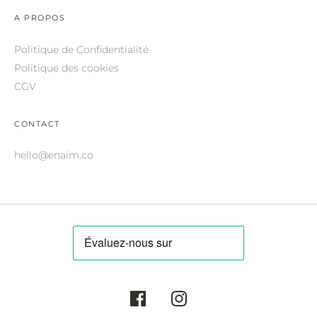
ROBERTO CAVALLI.
A PROPOS
SAINT LAURENT.
Politique de Confidentialité
SALVATORE FERRAGAMO.
Politique des cookies
CGV
SUNDAY SOMEWHERE.
THIERRY LASRY.
CONTACT
THOM BROWNE.
hello@enaim.co
VALENTINO.
VICTORIA BECKHAM.
ZILLI.