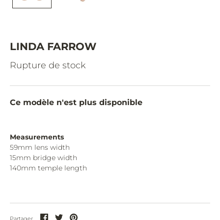
CAZAL.
CELINE.
CHIMI.
LINDA FARROW
CHLOE.
Rupture de stock
CHOPARD.
COURREGES.
Ce modèle n'est plus disponible
CUTLER AND GROSS.
DIOR.
Measurements
59mm lens width
DITA.
15mm bridge width
140mm temple length
DUNHILL.
ELIE SAAB.
EYEPETIZER.
Partager
Partager
Partager
Partager