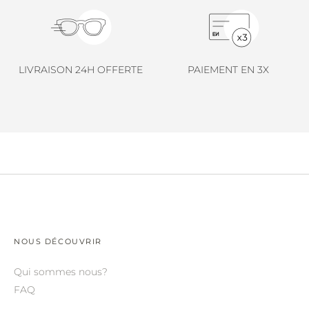
LINDA FARROW.
LOEWE.
MARNI.
LIVRAISON 24H OFFERTE
PAIEMENT EN 3X
MAYBACH.
MIU MIU.
MYKITA.
NATURE OF REALITY.
OLIVER PEOPLES.
OPHY.
POMELLATO.
NOUS DÉCOUVRIR
PRADA.
Qui sommes nous?
FAQ
RETROSPECS.