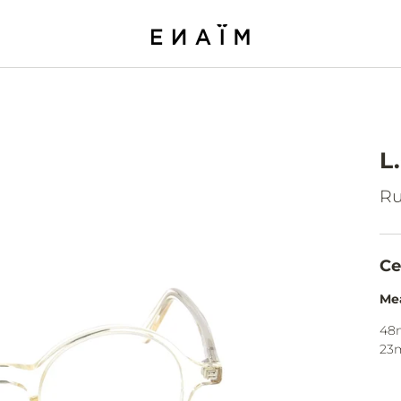
L
Ru
Ce
Me
48
23