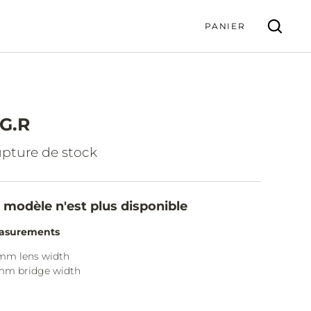
PANIER
.G.R
VALIDER
pture de stock
 modèle n'est plus disponible
asurements
mm lens width
mm bridge width