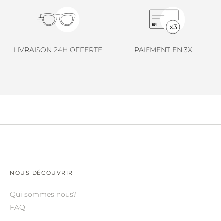
LINDA FARROW.
LOEWE.
MARNI.
LIVRAISON 24H OFFERTE
PAIEMENT EN 3X
MAYBACH.
MIU MIU.
MYKITA.
NATURE OF REALITY.
OLIVER PEOPLES.
OPHY.
POMELLATO.
NOUS DÉCOUVRIR
PRADA.
Qui sommes nous?
FAQ
RETROSPECS.