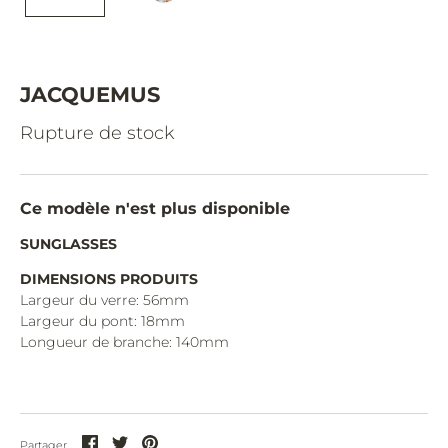
CAZAL.
CELINE.
CHIMI.
JACQUEMUS
CHLOE.
Rupture de stock
CHOPARD.
COURREGES.
Ce modèle n'est plus disponible
CUTLER AND GROSS.
SUNGLASSES
DIOR.
DIMENSIONS PRODUITS
Largeur du verre: 56mm
DITA.
Largeur du pont: 18mm
Longueur de branche: 140mm
DUNHILL.
ELIE SAAB.
EYEPETIZER.
Partager
Partager
Partager
Partager