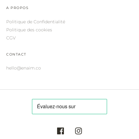
ROBERTO CAVALLI.
A PROPOS
SAINT LAURENT.
Politique de Confidentialité
SALVATORE FERRAGAMO.
Politique des cookies
CGV
SUNDAY SOMEWHERE.
THIERRY LASRY.
CONTACT
THOM BROWNE.
hello@enaim.co
VALENTINO.
VICTORIA BECKHAM.
ZILLI.