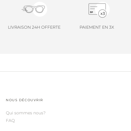
LINDA FARROW.
LOEWE.
MARNI.
LIVRAISON 24H OFFERTE
PAIEMENT EN 3X
MAYBACH.
MIU MIU.
MYKITA.
NATURE OF REALITY.
OLIVER PEOPLES.
OPHY.
NOUS DÉCOUVRIR
POMELLATO.
Qui sommes nous?
PRADA.
FAQ
RETROSPECS.