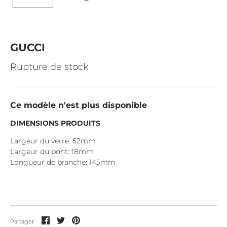
CAZAL.
CELINE.
CHIMI.
GUCCI
CHLOE.
Rupture de stock
CHOPARD.
COURREGES.
Ce modèle n'est plus disponible
CUTLER AND GROSS.
DIMENSIONS PRODUITS
DIOR.
Largeur du verre: 52mm
Largeur du pont: 18mm
DITA.
Longueur de branche: 145
mm
DUNHILL.
ELIE SAAB.
EYEPETIZER.
Partager
Partager
Partager
Partager