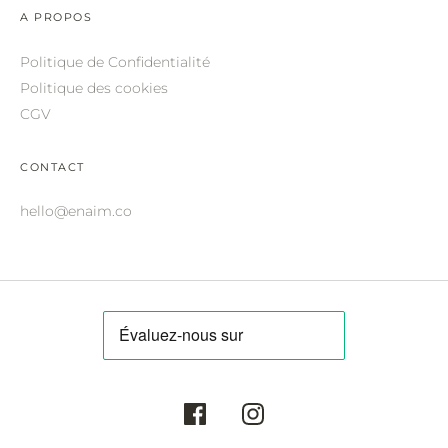
ROBERTO CAVALLI.
A PROPOS
SAINT LAURENT.
Politique de Confidentialité
Politique des cookies
SALVATORE FERRAGAMO.
CGV
SUNDAY SOMEWHERE.
THIERRY LASRY.
CONTACT
THOM BROWNE.
hello@enaim.co
VALENTINO.
VICTORIA BECKHAM.
ZILLI.