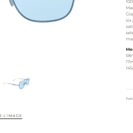
100
Mad
Gla
six
sat
sel
mat
Me
58
17
14
Part
 L'IMAGE