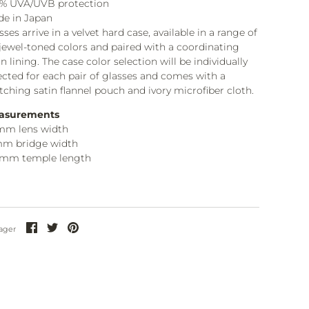
% UVA/UVB protection
e in Japan
sses arrive in a velvet hard case, available in a range of
 jewel-toned colors and paired with a coordinating
in lining. The case color selection will be individually
ected for each pair of glasses and comes with a
ching satin flannel pouch and ivory microfiber cloth.
asurements
mm lens width
mm bridge width
5mm temple length
Partager
Partager
Partager
ager
sur
sur
sur
Facebook
Twitter
Pinterest