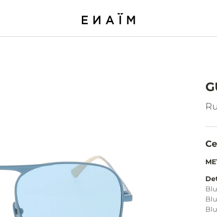
G
Ru
Ce
ME
Det
Blu
Blu
Blu