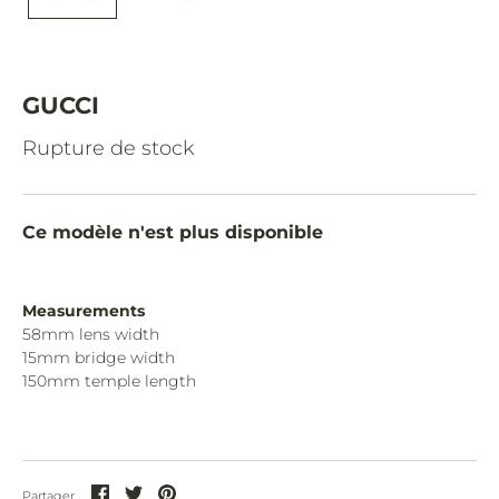
CAZAL.
CELINE.
CHIMI.
GUCCI
CHLOE.
Rupture de stock
CHOPARD.
COURREGES.
Ce modèle n'est plus disponible
CUTLER AND GROSS.
DIOR.
Measurements
58mm lens width
DITA.
15mm bridge width
150mm temple length
DUNHILL.
ELIE SAAB.
EYEPETIZER.
Partager
Partager
Partager
Partager