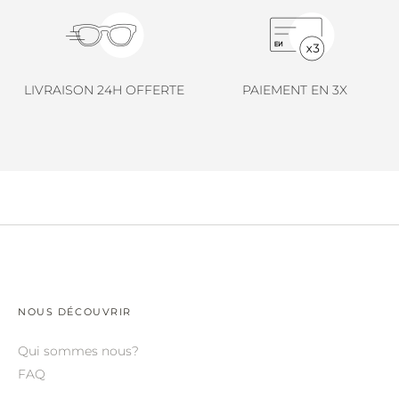
LINDA FARROW.
LOEWE.
MARNI.
LIVRAISON 24H OFFERTE
PAIEMENT EN 3X
MAYBACH.
MIU MIU.
MYKITA.
NATURE OF REALITY.
OLIVER PEOPLES.
OPHY.
POMELLATO.
NOUS DÉCOUVRIR
PRADA.
Qui sommes nous?
FAQ
RETROSPECS.