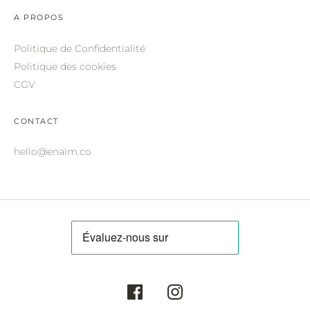
ROBERTO CAVALLI.
A PROPOS
SAINT LAURENT.
Politique de Confidentialité
SALVATORE FERRAGAMO.
Politique des cookies
CGV
SUNDAY SOMEWHERE.
THIERRY LASRY.
CONTACT
THOM BROWNE.
hello@enaim.co
VALENTINO.
VICTORIA BECKHAM.
ZILLI.