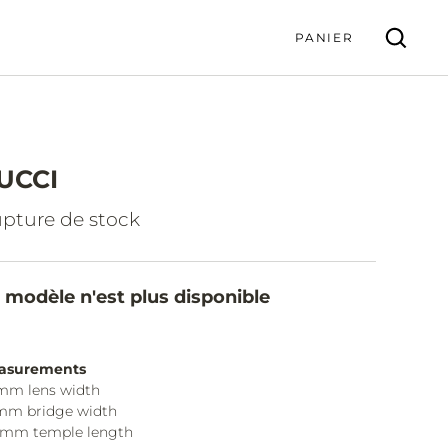
PANIER
UCCI
VALIDER
pture de stock
 modèle n'est plus disponible
asurements
mm lens width
mm bridge width
0mm temple length