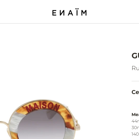
G
Ru
Ce
Me
44
30
14