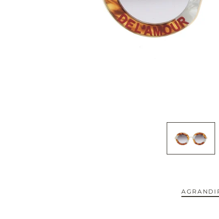
CAPOTE.
CARTIER.
CAZAL.
CELINE.
CHIMI.
CHLOE.
CHOPARD.
COURREGES.
AGRANDIR
CUTLER AND GROSS.
NOUVEAUTÉS