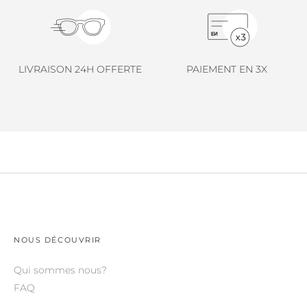
LINDA FARROW.
LOEWE.
MARNI.
LIVRAISON 24H OFFERTE
PAIEMENT EN 3X
MAYBACH.
MIU MIU.
MYKITA.
NATURE OF REALITY.
OLIVER PEOPLES.
OPHY.
POMELLATO.
NOUS DÉCOUVRIR
PRADA.
Qui sommes nous?
FAQ
RETROSPECS.