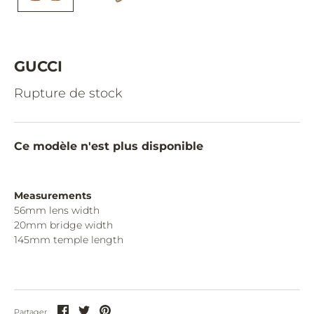
CAZAL.
CELINE.
CHIMI.
GUCCI
CHLOE.
Rupture de stock
CHOPARD.
COURREGES.
Ce modèle n'est plus disponible
CUTLER AND GROSS.
DIOR.
Measurements
56mm lens width
DITA.
20mm bridge width
145mm temple length
DUNHILL.
ELIE SAAB.
EYEPETIZER.
Partager
Partager
Partager
Partager