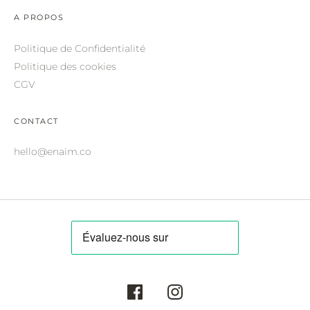
ROBERTO CAVALLI.
A PROPOS
SAINT LAURENT.
Politique de Confidentialité
SALVATORE FERRAGAMO.
Politique des cookies
CGV
SUNDAY SOMEWHERE.
THIERRY LASRY.
CONTACT
THOM BROWNE.
hello@enaim.co
VALENTINO.
VICTORIA BECKHAM.
ZILLI.