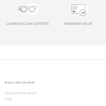
LINDA FARROW.
LOEWE.
MARNI.
LIVRAISON 24H OFFERTE
PAIEMENT EN 3X
MAYBACH.
MIU MIU.
MYKITA.
NATURE OF REALITY.
OLIVER PEOPLES.
OPHY.
POMELLATO.
NOUS DÉCOUVRIR
PRADA.
Qui sommes nous?
FAQ
RETROSPECS.