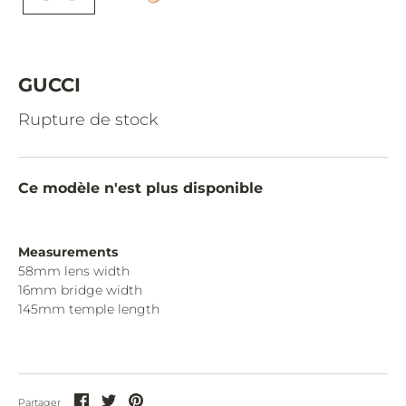
CAZAL.
CELINE.
CHIMI.
GUCCI
CHLOE.
Rupture de stock
CHOPARD.
COURREGES.
Ce modèle n'est plus disponible
CUTLER AND GROSS.
DIOR.
Measurements
58mm lens width
DITA.
16mm bridge width
145mm temple length
DUNHILL.
ELIE SAAB.
EYEPETIZER.
Partager
Partager
Partager
Partager