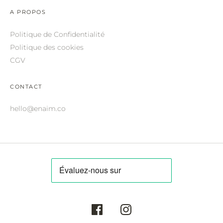
ROBERTO CAVALLI.
A PROPOS
SAINT LAURENT.
Politique de Confidentialité
SALVATORE FERRAGAMO.
Politique des cookies
CGV
SUNDAY SOMEWHERE.
THIERRY LASRY.
CONTACT
THOM BROWNE.
hello@enaim.co
VALENTINO.
VICTORIA BECKHAM.
ZILLI.