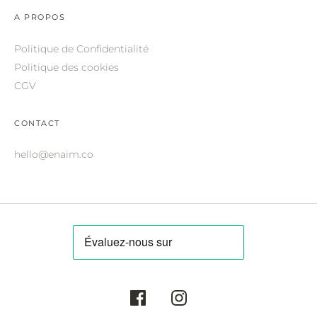
ROBERTO CAVALLI.
A PROPOS
SAINT LAURENT.
Politique de Confidentialité
SALVATORE FERRAGAMO.
Politique des cookies
CGV
SUNDAY SOMEWHERE.
THIERRY LASRY.
CONTACT
THOM BROWNE.
hello@enaim.co
VALENTINO.
VICTORIA BECKHAM.
ZILLI.