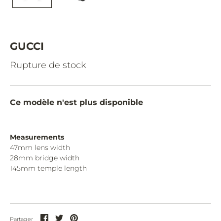
CAZAL.
CELINE.
CHIMI.
GUCCI
CHLOE.
Rupture de stock
CHOPARD.
COURREGES.
Ce modèle n'est plus disponible
CUTLER AND GROSS.
DIOR.
Measurements
47mm lens width
DITA.
28mm bridge width
145mm temple length
DUNHILL.
ELIE SAAB.
EYEPETIZER.
Partager
Partager
Partager
Partager