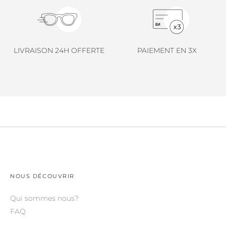
LINDA FARROW.
LOEWE.
MARNI.
LIVRAISON 24H OFFERTE
PAIEMENT EN 3X
MAYBACH.
MIU MIU.
MYKITA.
NATURE OF REALITY.
OLIVER PEOPLES.
OPHY.
POMELLATO.
NOUS DÉCOUVRIR
PRADA.
Qui sommes nous?
FAQ
RETROSPECS.