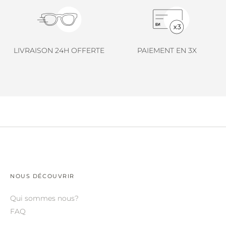
LINDA FARROW.
LOEWE.
MARNI.
LIVRAISON 24H OFFERTE
PAIEMENT EN 3X
MAYBACH.
MIU MIU.
MYKITA.
NATURE OF REALITY.
OLIVER PEOPLES.
OPHY.
POMELLATO.
NOUS DÉCOUVRIR
PRADA.
Qui sommes nous?
FAQ
RETROSPECS.