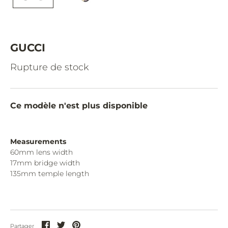
CAZAL.
CELINE.
CHIMI.
GUCCI
CHLOE.
Rupture de stock
CHOPARD.
COURREGES.
Ce modèle n'est plus disponible
CUTLER AND GROSS.
DIOR.
Measurements
60mm lens width
DITA.
17mm bridge width
135mm temple length
DUNHILL.
ELIE SAAB.
EYEPETIZER.
Partager
Partager
Partager
Partager