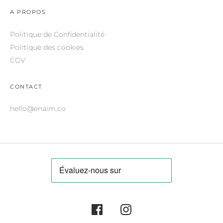
ROBERTO CAVALLI.
A PROPOS
SAINT LAURENT.
Politique de Confidentialité
SALVATORE FERRAGAMO.
Politique des cookies
CGV
SUNDAY SOMEWHERE.
THIERRY LASRY.
CONTACT
THOM BROWNE.
hello@enaim.co
VALENTINO.
VICTORIA BECKHAM.
ZILLI.