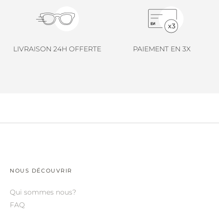
LINDA FARROW.
LOEWE.
MARNI.
LIVRAISON 24H OFFERTE
PAIEMENT EN 3X
MAYBACH.
MIU MIU.
MYKITA.
NATURE OF REALITY.
OLIVER PEOPLES.
OPHY.
POMELLATO.
NOUS DÉCOUVRIR
PRADA.
Qui sommes nous?
FAQ
RETROSPECS.