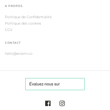
ROBERTO CAVALLI.
A PROPOS
SAINT LAURENT.
Politique de Confidentialité
SALVATORE FERRAGAMO.
Politique des cookies
CGV
SUNDAY SOMEWHERE.
THIERRY LASRY.
CONTACT
THOM BROWNE.
hello@enaim.co
VALENTINO.
VICTORIA BECKHAM.
ZILLI.