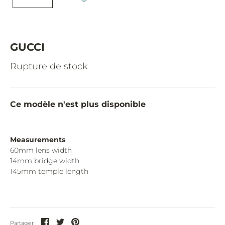
CAZAL.
CELINE.
CHIMI.
GUCCI
CHLOE.
Rupture de stock
CHOPARD.
COURREGES.
Ce modèle n'est plus disponible
CUTLER AND GROSS.
DIOR.
Measurements
60mm lens width
DITA.
14mm bridge width
145mm temple length
DUNHILL.
ELIE SAAB.
EYEPETIZER.
Partager
Partager
Partager
Partager