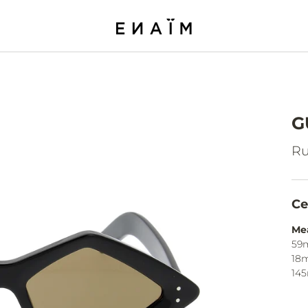
G
Ru
Ce
Me
59
18
14