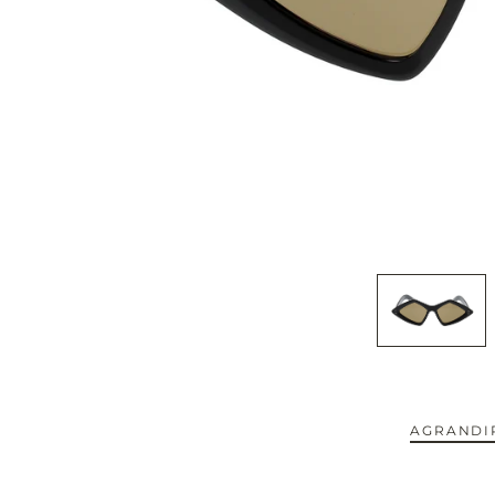
CAPOTE.
CARTIER.
CAZAL.
CELINE.
CHIMI.
CHLOE.
CHOPARD.
COURREGES.
AGRANDIR
CUTLER AND GROSS.
NOUVEAUTÉS