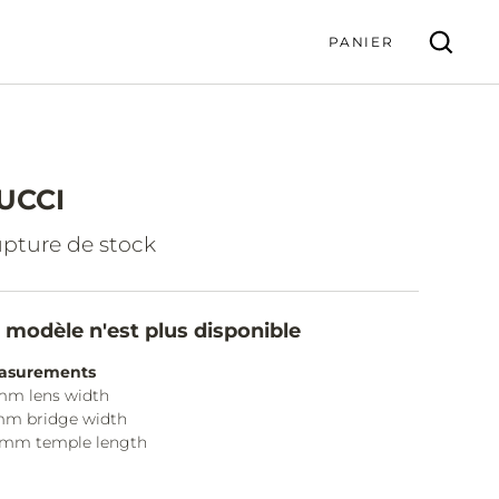
PANIER
UCCI
VALIDER
pture de stock
 modèle n'est plus disponible
asurements
mm lens width
mm bridge width
5mm temple length