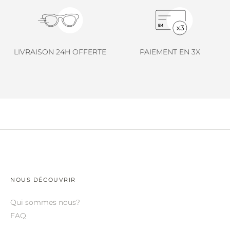
LINDA FARROW.
LOEWE.
MARNI.
LIVRAISON 24H OFFERTE
PAIEMENT EN 3X
MAYBACH.
MIU MIU.
MYKITA.
NATURE OF REALITY.
OLIVER PEOPLES.
OPHY.
POMELLATO.
NOUS DÉCOUVRIR
PRADA.
Qui sommes nous?
FAQ
RETROSPECS.