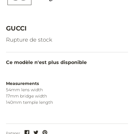
CAZAL.
CELINE.
CHIMI.
GUCCI
CHLOE.
Rupture de stock
CHOPARD.
COURREGES.
Ce modèle n'est plus disponible
CUTLER AND GROSS.
DIOR.
Measurements
54mm lens width
DITA.
17mm bridge width
140mm temple length
DUNHILL.
ELIE SAAB.
EYEPETIZER.
Partager
Partager
Partager
Partager