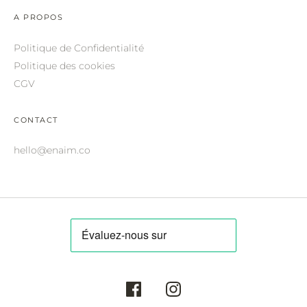
ROBERTO CAVALLI.
A PROPOS
SAINT LAURENT.
Politique de Confidentialité
SALVATORE FERRAGAMO.
Politique des cookies
CGV
SUNDAY SOMEWHERE.
THIERRY LASRY.
CONTACT
THOM BROWNE.
hello@enaim.co
VALENTINO.
VICTORIA BECKHAM.
ZILLI.