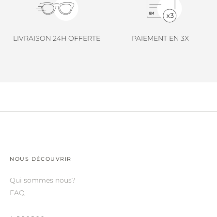
LINDA FARROW.
LOEWE.
LIVRAISON 24H OFFERTE
PAIEMENT EN 3X
MARNI.
MAYBACH.
MIU MIU.
MYKITA.
NATURE OF REALITY.
OLIVER PEOPLES.
OPHY.
NOUS DÉCOUVRIR
POMELLATO.
Qui sommes nous?
PRADA.
FAQ
RETROSPECS.