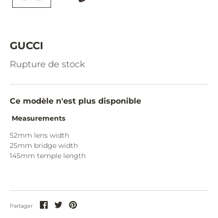
CAZAL.
CELINE.
CHIMI.
GUCCI
CHLOE.
Rupture de stock
CHOPARD.
COURREGES.
Ce modèle n'est plus disponible
CUTLER AND GROSS.
Measurements
DIOR.
52mm lens width
25mm bridge width
DITA.
145mm temple length
DUNHILL.
ELIE SAAB.
EYEPETIZER.
Partager
Partager
Partager
Partager
sur
sur
sur