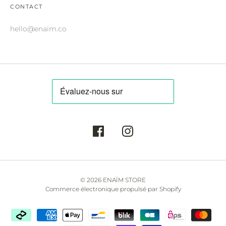
CONTACT
hello@enaim.co
Langue
© 2026
ENAÏM STORE
français
Commerce électronique propulsé par Shopify