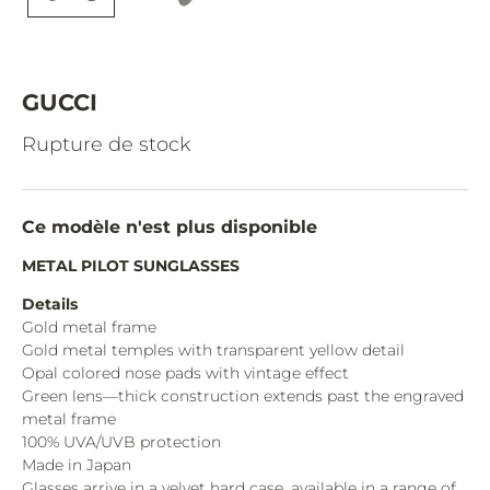
CAZAL.
CELINE.
CHIMI.
GUCCI
CHLOE.
Rupture de stock
CHOPARD.
COURREGES.
Ce modèle n'est plus disponible
CUTLER AND GROSS.
METAL PILOT SUNGLASSES
DIOR.
Details
Gold metal frame
DITA.
Gold metal temples with transparent yellow detail
Opal colored nose pads with vintage effect
DUNHILL.
Green lens—thick construction extends past the engraved
ELIE SAAB.
metal frame
100% UVA/UVB protection
EYEPETIZER.
Made in Japan
Glasses arrive in a velvet hard case, available in a range of