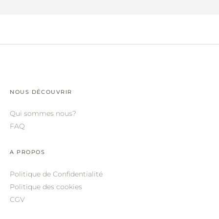
ROBERTO CAVALLI.
SAINT LAURENT.
SALVATORE FERRAGAMO.
SUNDAY SOMEWHERE.
THIERRY LASRY.
NOUS DÉCOUVRIR
THOM BROWNE.
Qui sommes nous?
VALENTINO.
FAQ
VICTORIA BECKHAM.
A PROPOS
ZILLI.
Politique de Confidentialité
Politique des cookies
CGV