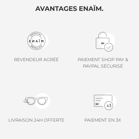
OPTIQUES
LINDA FARROW.
AVANTAGES ENAÏM.
MON PROFIL
LOEWE.
MARNI.
MAYBACH.
MIU MIU.
REVENDEUR AGRÉÉ
PAIEMENT SHOP PAY &
MYKITA.
PAYPAL SÉCURISÉ
NATURE OF REALITY.
OLIVER PEOPLES.
OPHY.
POMELLATO.
PRADA.
LIVRAISON 24H OFFERTE
PAIEMENT EN 3X
RETROSPECS.