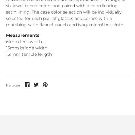
EYEVAN.
six jewel-toned colors and paired with a coordinating
satin lining. The case color selection will be individually
FENDI.
selected for each pair of glasses and comes with a
matching satin flannel pouch and ivory microfiber cloth.
FRED.
Measurements
FRENCY & MERCURY.
61mm lens width
GENTLE MONSTER.
15mm bridge width
151mm temple length
GIVENCHY.
GOLD & WOOD.
GREY ANT.
Partager
Partager
Partager
Partager
sur
sur
sur
GUCCI.
Facebook
Twitter
Pinterest
NOUVEAUTÉS
JACQUEMUS.
CREATEURS
JOHN DALIA.
SOLAIRES
L.G.R.