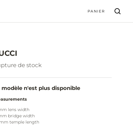
PANIER
UCCI
VALIDER
pture de stock
 modèle n'est plus disponible
asurements
mm lens width
mm bridge width
0mm temple length