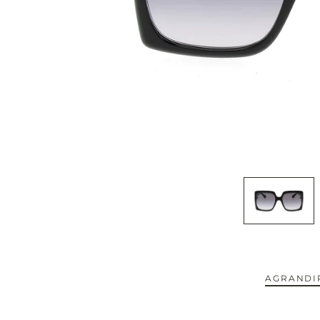
CAPOTE.
CARTIER.
CAZAL.
CELINE.
CHIMI.
CHLOE.
CHOPARD.
COURREGES.
AGRANDIR
CUTLER AND GROSS.
NOUVEAUTÉS