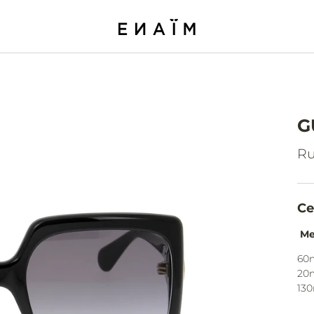
G
Ru
Ce
Me
60
20
13