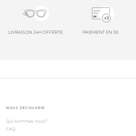
LINDA FARROW.
LOEWE.
MARNI.
LIVRAISON 24H OFFERTE
PAIEMENT EN 3X
MAYBACH.
MIU MIU.
MYKITA.
NATURE OF REALITY.
OLIVER PEOPLES.
OPHY.
POMELLATO.
NOUS DÉCOUVRIR
PRADA.
Qui sommes nous?
RETROSPECS.
FAQ