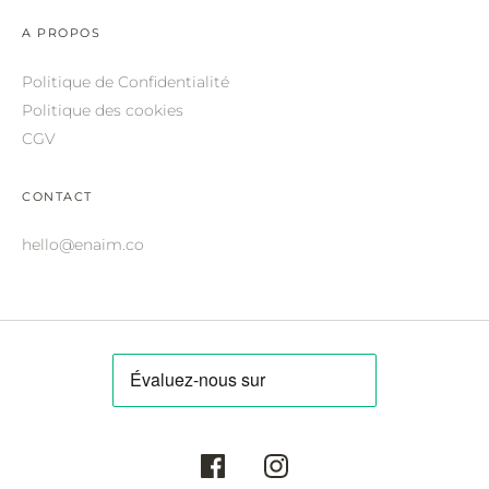
ROBERTO CAVALLI.
A PROPOS
SAINT LAURENT.
Politique de Confidentialité
SALVATORE FERRAGAMO.
Politique des cookies
CGV
SUNDAY SOMEWHERE.
THIERRY LASRY.
CONTACT
THOM BROWNE.
hello@enaim.co
VALENTINO.
VICTORIA BECKHAM.
ZILLI.