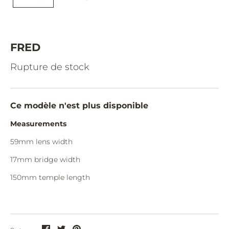
CAZAL.
CELINE.
CHIMI.
FRED
CHLOE.
Rupture de stock
CHOPARD.
COURREGES.
Ce modèle n'est plus disponible
CUTLER AND GROSS.
Measurements
DIOR.
59mm lens width
DITA.
17mm bridge width
DUNHILL.
150mm temple length
ELIE SAAB.
EYEPETIZER.