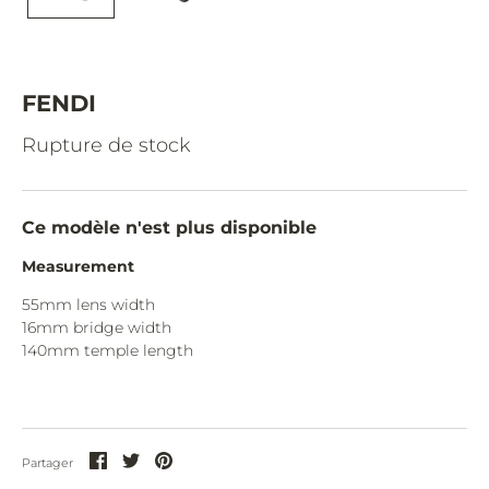
CAZAL.
CELINE.
CHIMI.
FENDI
CHLOE.
Rupture de stock
CHOPARD.
COURREGES.
Ce modèle n'est plus disponible
CUTLER AND GROSS.
Measurement
DIOR.
55mm lens width
16mm bridge width
DITA.
140mm temple length
DUNHILL.
ELIE SAAB.
EYEPETIZER.
Partager
Partager
Partager
Partager
sur
sur
sur