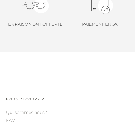
LINDA FARROW.
LOEWE.
LIVRAISON 24H OFFERTE
PAIEMENT EN 3X
MARNI.
MAYBACH.
MIU MIU.
MYKITA.
NATURE OF REALITY.
OLIVER PEOPLES.
OPHY.
NOUS DÉCOUVRIR
POMELLATO.
Qui sommes nous?
PRADA.
FAQ
RETROSPECS.