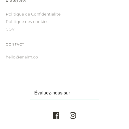
A PROPOS
ROBERTO CAVALLI.
Politique de Confidentialité
SAINT LAURENT.
Politique des cookies
SALVATORE FERRAGAMO.
CGV
SUNDAY SOMEWHERE.
CONTACT
THIERRY LASRY.
hello@enaim.co
THOM BROWNE.
VALENTINO.
VICTORIA BECKHAM.
ZILLI.