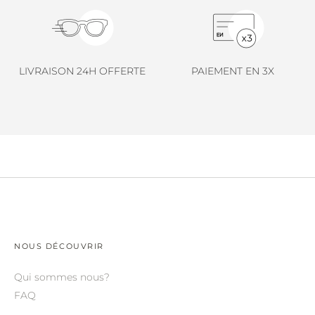
LINDA FARROW.
LOEWE.
MARNI.
LIVRAISON 24H OFFERTE
PAIEMENT EN 3X
MAYBACH.
MIU MIU.
MYKITA.
NATURE OF REALITY.
OLIVER PEOPLES.
OPHY.
POMELLATO.
NOUS DÉCOUVRIR
PRADA.
Qui sommes nous?
FAQ
RETROSPECS.