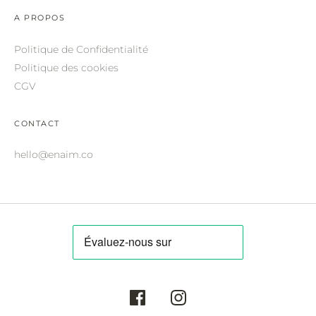
ROBERTO CAVALLI.
A PROPOS
SAINT LAURENT.
Politique de Confidentialité
SALVATORE FERRAGAMO.
Politique des cookies
CGV
SUNDAY SOMEWHERE.
THIERRY LASRY.
CONTACT
THOM BROWNE.
hello@enaim.co
VALENTINO.
VICTORIA BECKHAM.
ZILLI.