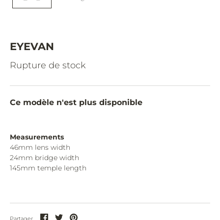
CAZAL.
CELINE.
CHIMI.
EYEVAN
CHLOE.
Rupture de stock
CHOPARD.
COURREGES.
Ce modèle n'est plus disponible
CUTLER AND GROSS.
DIOR.
Measurements
46mm lens width
DITA.
24mm bridge width
145mm temple length
DUNHILL.
ELIE SAAB.
EYEPETIZER.
Partager
Partager
Partager
Partager