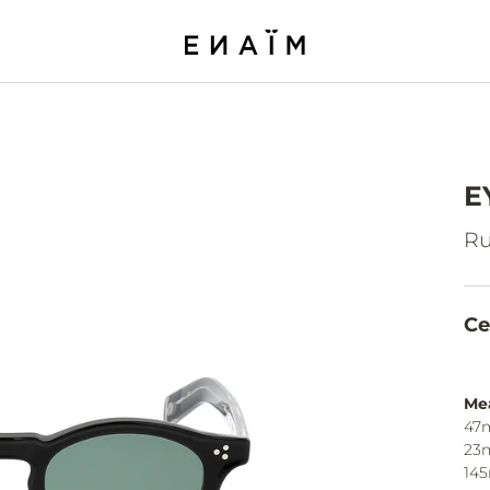
E
Ru
Ce
Me
47
23
14