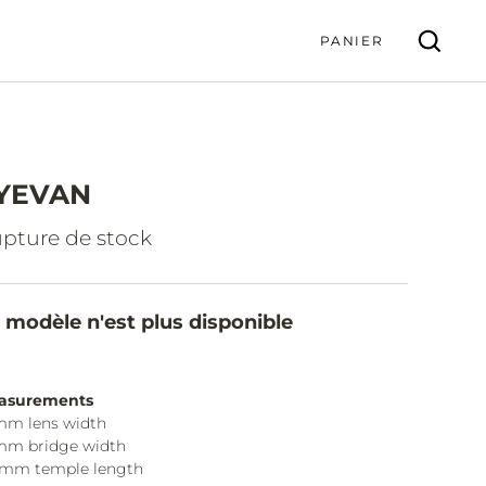
PANIER
YEVAN
VALIDER
pture de stock
 modèle n'est plus disponible
asurements
mm lens width
mm bridge width
5mm temple length