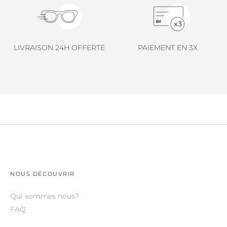
LINDA FARROW.
LOEWE.
MARNI.
LIVRAISON 24H OFFERTE
PAIEMENT EN 3X
MAYBACH.
MIU MIU.
MYKITA.
NATURE OF REALITY.
OLIVER PEOPLES.
OPHY.
NOUS DÉCOUVRIR
POMELLATO.
PRADA.
Qui sommes nous?
FAQ
RETROSPECS.