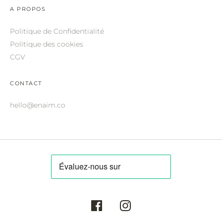
ROBERTO CAVALLI.
A PROPOS
SAINT LAURENT.
Politique de Confidentialité
Politique des cookies
SALVATORE FERRAGAMO.
CGV
SUNDAY SOMEWHERE.
THIERRY LASRY.
CONTACT
THOM BROWNE.
hello@enaim.co
VALENTINO.
VICTORIA BECKHAM.
ZILLI.