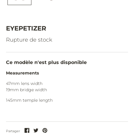
CAZAL.
CELINE.
CHIMI.
EYEPETIZER
CHLOE.
Rupture de stock
CHOPARD.
COURREGES.
Ce modèle n'est plus disponible
CUTLER AND GROSS.
Measurements
DIOR.
47mm lens width
19mm bridge width
DITA.
145mm temple length
DUNHILL.
ELIE SAAB.
EYEPETIZER.
Partager
Partager
Partager
Partager