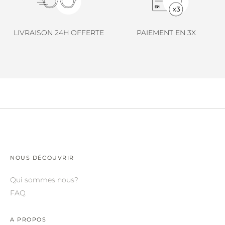
LINDA FARROW.
LOEWE.
LIVRAISON 24H OFFERTE
PAIEMENT EN 3X
MARNI.
MAYBACH.
MIU MIU.
MYKITA.
NATURE OF REALITY.
OLIVER PEOPLES.
OPHY.
NOUS DÉCOUVRIR
POMELLATO.
Qui sommes nous?
FAQ
PRADA.
RETROSPECS.
A PROPOS