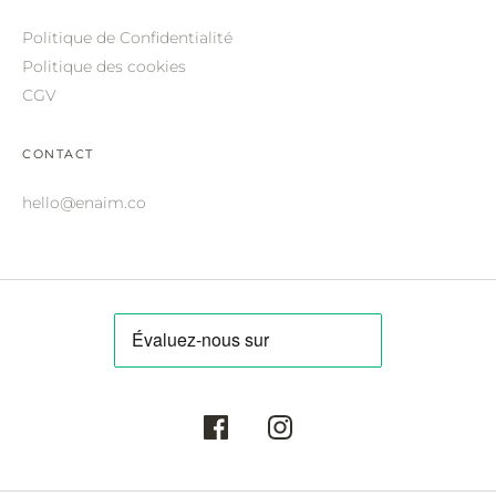
ROBERTO CAVALLI.
Politique de Confidentialité
SAINT LAURENT.
Politique des cookies
CGV
SALVATORE FERRAGAMO.
SUNDAY SOMEWHERE.
CONTACT
THIERRY LASRY.
hello@enaim.co
THOM BROWNE.
VALENTINO.
VICTORIA BECKHAM.
ZILLI.