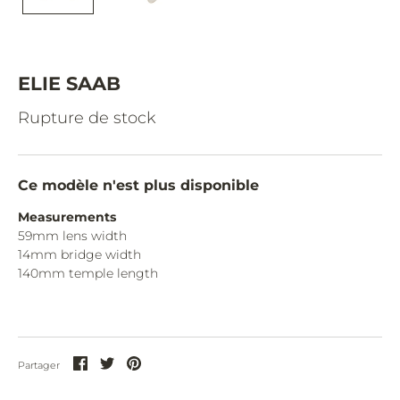
CAZAL.
CELINE.
CHIMI.
ELIE SAAB
CHLOE.
Rupture de stock
CHOPARD.
COURREGES.
Ce modèle n'est plus disponible
CUTLER AND GROSS.
Measurements
59mm lens width
DIOR.
14mm bridge width
DITA.
140mm temple length
DUNHILL.
ELIE SAAB.
Partager
Partager
Partager
Partager
EYEPETIZER.
sur
sur
sur