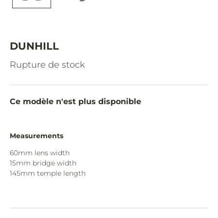
CAZAL.
CELINE.
CHIMI.
DUNHILL
CHLOE.
Rupture de stock
CHOPARD.
COURREGES.
Ce modèle n'est plus disponible
CUTLER AND GROSS.
DIOR.
Measurements
DITA.
60mm lens width
15mm bridge width
DUNHILL.
145mm temple length
ELIE SAAB.
EYEPETIZER.