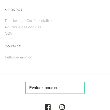
ROBERTO CAVALLI.
A PROPOS
SAINT LAURENT.
Politique de Confidentialité
SALVATORE FERRAGAMO.
Politique des cookies
SUNDAY SOMEWHERE.
CGV
THIERRY LASRY.
CONTACT
THOM BROWNE.
hello@enaim.co
VALENTINO.
VICTORIA BECKHAM.
ZILLI.