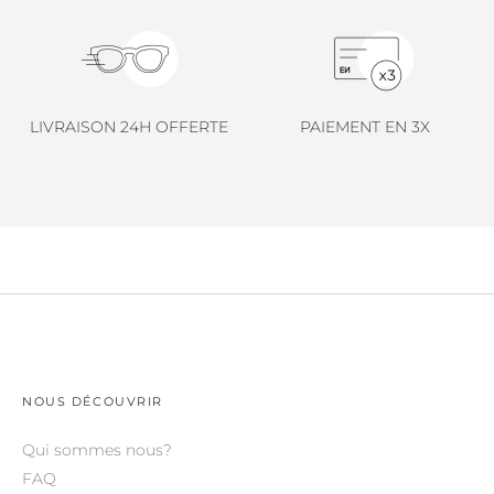
LINDA FARROW.
LOEWE.
MARNI.
LIVRAISON 24H OFFERTE
PAIEMENT EN 3X
MAYBACH.
MIU MIU.
MYKITA.
NATURE OF REALITY.
OLIVER PEOPLES.
OPHY.
POMELLATO.
NOUS DÉCOUVRIR
PRADA.
Qui sommes nous?
RETROSPECS.
FAQ