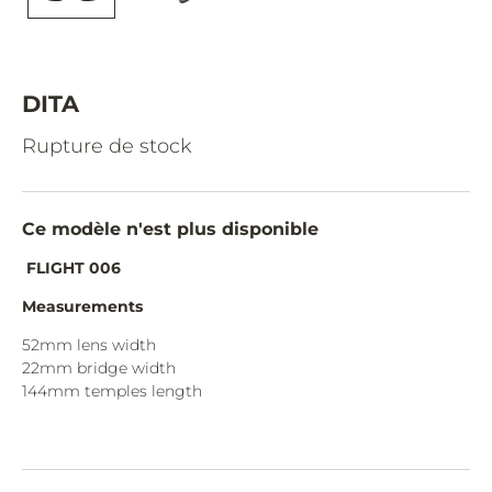
CAZAL.
CELINE.
CHIMI.
DITA
CHLOE.
Rupture de stock
CHOPARD.
COURREGES.
Ce modèle n'est plus disponible
CUTLER AND GROSS.
FLIGHT 006
DIOR.
Measurements
DITA.
52mm lens width
22mm bridge width
DUNHILL.
144mm temples length
ELIE SAAB.
EYEPETIZER.