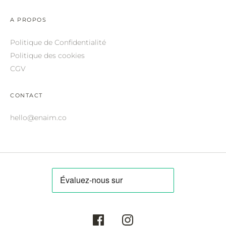
ROBERTO CAVALLI.
A PROPOS
SAINT LAURENT.
Politique de Confidentialité
SALVATORE FERRAGAMO.
Politique des cookies
SUNDAY SOMEWHERE.
CGV
THIERRY LASRY.
CONTACT
THOM BROWNE.
hello@enaim.co
VALENTINO.
VICTORIA BECKHAM.
ZILLI.