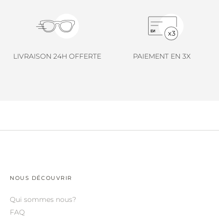
LINDA FARROW.
LOEWE.
MARNI.
LIVRAISON 24H OFFERTE
PAIEMENT EN 3X
MAYBACH.
MIU MIU.
MYKITA.
NATURE OF REALITY.
OLIVER PEOPLES.
OPHY.
POMELLATO.
NOUS DÉCOUVRIR
PRADA.
Qui sommes nous?
RETROSPECS.
FAQ