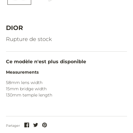
CAZAL.
CELINE.
CHIMI.
DIOR
CHLOE.
Rupture de stock
CHOPARD.
COURREGES.
Ce modèle n'est plus disponible
CUTLER AND GROSS.
Measurements
DIOR.
58mm lens width
15mm bridge width
DITA.
130
mm temple length
DUNHILL.
ELIE SAAB.
EYEPETIZER.
Partager
Partager
Partager
Partager
sur
sur
sur