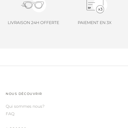
LINDA FARROW.
LOEWE.
LIVRAISON 24H OFFERTE
PAIEMENT EN 3X
MARNI.
MAYBACH.
MIU MIU.
MYKITA.
NATURE OF REALITY.
OLIVER PEOPLES.
OPHY.
NOUS DÉCOUVRIR
POMELLATO.
Qui sommes nous?
PRADA.
FAQ
RETROSPECS.