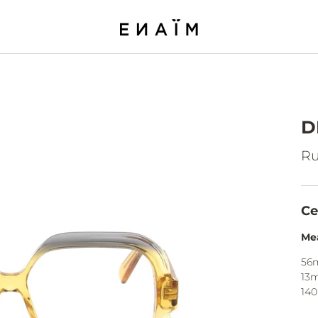
D
Ru
Ce
Me
56
13
140