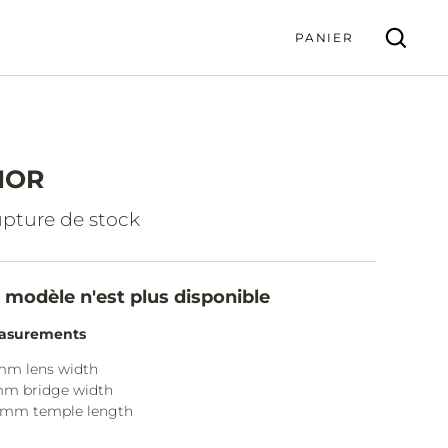
PANIER
IOR
VALIDER
pture de stock
 modèle n'est plus disponible
asurements
mm lens width
mm bridge width
mm temple length