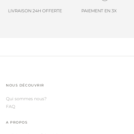
LINDA FARROW.
LIVRAISON 24H OFFERTE
PAIEMENT EN 3X
LOEWE.
MARNI.
MAYBACH.
MIU MIU.
MYKITA.
NATURE OF REALITY.
OLIVER PEOPLES.
NOUS DÉCOUVRIR
OPHY.
Qui sommes nous?
POMELLATO.
FAQ
PRADA.
A PROPOS
RETROSPECS.