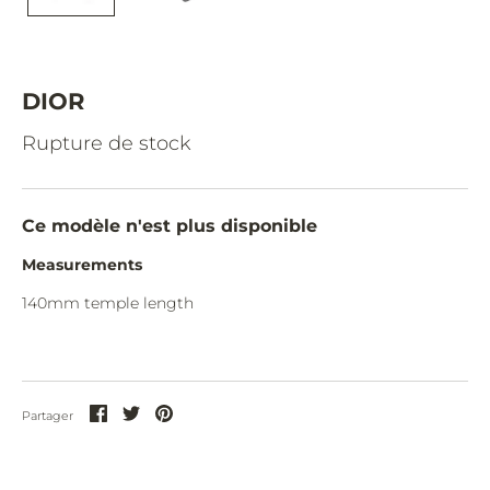
CAZAL.
CELINE.
CHIMI.
DIOR
CHLOE.
Rupture de stock
CHOPARD.
COURREGES.
Ce modèle n'est plus disponible
CUTLER AND GROSS.
Measurements
DIOR.
140
mm temple length
DITA.
DUNHILL.
Partager
Partager
Partager
ELIE SAAB.
Partager
sur
sur
sur
EYEPETIZER.
Facebook
Twitter
Pinterest