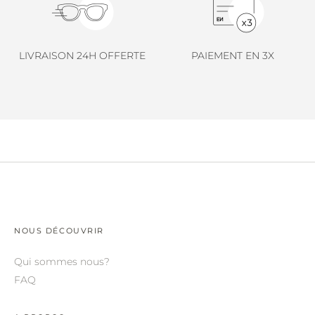
LINDA FARROW.
LOEWE.
LIVRAISON 24H OFFERTE
PAIEMENT EN 3X
MARNI.
MAYBACH.
MIU MIU.
MYKITA.
NATURE OF REALITY.
OLIVER PEOPLES.
OPHY.
NOUS DÉCOUVRIR
POMELLATO.
Qui sommes nous?
PRADA.
FAQ
RETROSPECS.