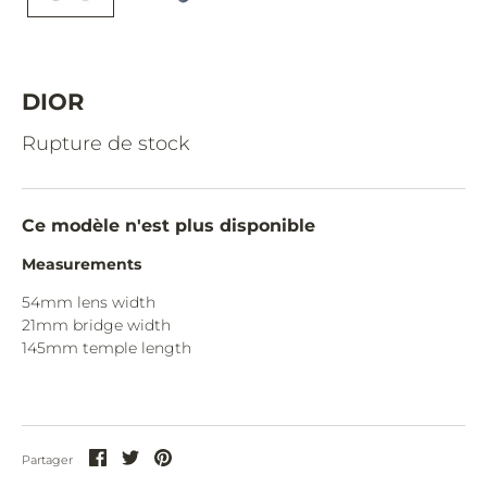
CAZAL.
CELINE.
CHIMI.
DIOR
CHLOE.
Rupture de stock
CHOPARD.
COURREGES.
Ce modèle n'est plus disponible
CUTLER AND GROSS.
Measurements
DIOR.
54mm lens width
21mm bridge width
DITA.
145
mm temple length
DUNHILL.
ELIE SAAB.
EYEPETIZER.
Partager
Partager
Partager
Partager
sur
sur
sur