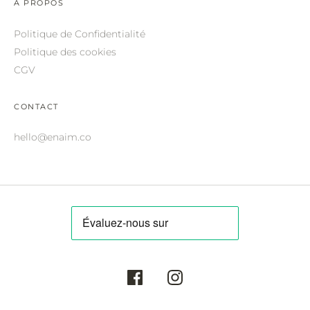
A PROPOS
ROBERTO CAVALLI.
Politique de Confidentialité
SAINT LAURENT.
Politique des cookies
SALVATORE FERRAGAMO.
CGV
SUNDAY SOMEWHERE.
CONTACT
THIERRY LASRY.
hello@enaim.co
THOM BROWNE.
VALENTINO.
VICTORIA BECKHAM.
ZILLI.