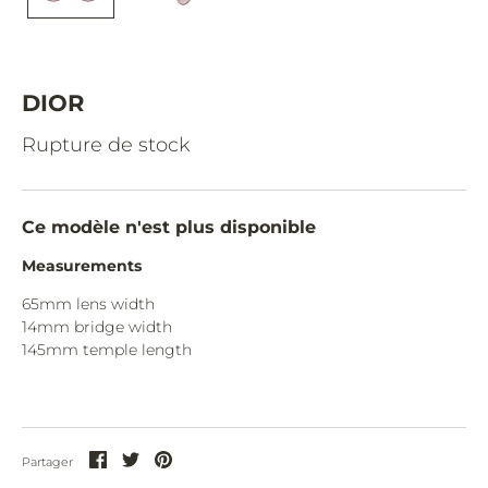
CAZAL.
CELINE.
CHIMI.
DIOR
CHLOE.
Rupture de stock
CHOPARD.
COURREGES.
Ce modèle n'est plus disponible
CUTLER AND GROSS.
Measurements
DIOR.
65mm lens width
14mm bridge width
DITA.
145
mm temple length
DUNHILL.
ELIE SAAB.
EYEPETIZER.
Partager
Partager
Partager
Partager
sur
sur
sur