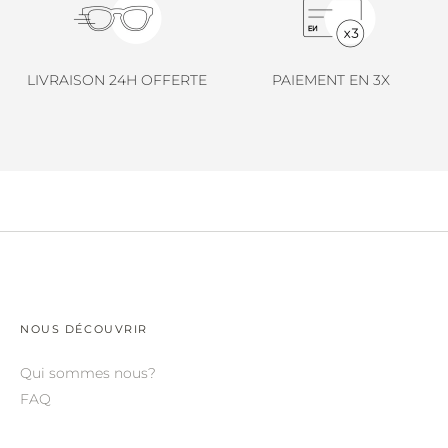
LINDA FARROW.
LOEWE.
LIVRAISON 24H OFFERTE
PAIEMENT EN 3X
MARNI.
MAYBACH.
MIU MIU.
MYKITA.
NATURE OF REALITY.
OLIVER PEOPLES.
OPHY.
NOUS DÉCOUVRIR
POMELLATO.
Qui sommes nous?
PRADA.
FAQ
RETROSPECS.