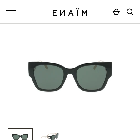
Passer
MENU
MENU
MENU
MENU
FEMME.
TOUT VOIR
TOUT VOIR
TOUT VOIR
HOMME.
BALENCIAGA.
FEMME.
FEMME.
TOUT VOIR
BALI.
HOMME.
HOMME.
BLYSZAK.
VALIDER
BOTTEGA VENETA.
BOUCHERON.
BULGARI.
CAPOTE.
CARTIER.