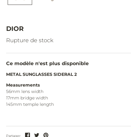
CAZAL.
CELINE.
CHIMI.
DIOR
CHLOE.
Rupture de stock
CHOPARD.
COURREGES.
Ce modèle n'est plus disponible
CUTLER AND GROSS.
METAL SUNGLASSES SIDERAL 2
DIOR.
Measurements
56mm lens width
DITA.
17mm bridge width
145mm temple length
DUNHILL.
ELIE SAAB.
EYEPETIZER.
Partager
Partager
Partager
Partager