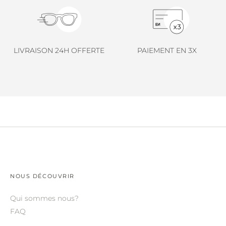
LINDA FARROW.
LOEWE.
MARNI.
LIVRAISON 24H OFFERTE
PAIEMENT EN 3X
MAYBACH.
MIU MIU.
MYKITA.
NATURE OF REALITY.
OLIVER PEOPLES.
OPHY.
POMELLATO.
NOUS DÉCOUVRIR
PRADA.
Qui sommes nous?
FAQ
RETROSPECS.