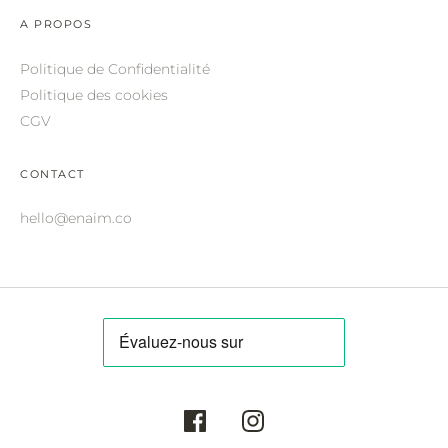
ROBERTO CAVALLI.
A PROPOS
SAINT LAURENT.
Politique de Confidentialité
SALVATORE FERRAGAMO.
Politique des cookies
CGV
SUNDAY SOMEWHERE.
THIERRY LASRY.
CONTACT
THOM BROWNE.
hello@enaim.co
VALENTINO.
VICTORIA BECKHAM.
ZILLI.