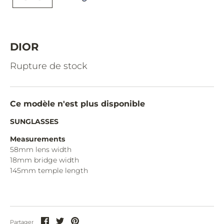
CAZAL.
CELINE.
CHIMI.
DIOR
CHLOE.
Rupture de stock
CHOPARD.
COURREGES.
Ce modèle n'est plus disponible
CUTLER AND GROSS.
SUNGLASSES
DIOR.
Measurements
58mm lens width
DITA.
18mm bridge width
145mm temple length
DUNHILL.
ELIE SAAB.
EYEPETIZER.
Partager
Partager
Partager
Partager