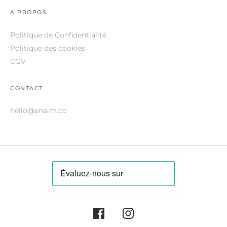
ROBERTO CAVALLI.
A PROPOS
SAINT LAURENT.
Politique de Confidentialité
SALVATORE FERRAGAMO.
Politique des cookies
CGV
SUNDAY SOMEWHERE.
THIERRY LASRY.
CONTACT
THOM BROWNE.
hello@enaim.co
VALENTINO.
VICTORIA BECKHAM.
ZILLI.