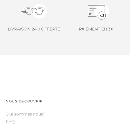
LINDA FARROW.
LOEWE.
MARNI.
LIVRAISON 24H OFFERTE
PAIEMENT EN 3X
MAYBACH.
MIU MIU.
MYKITA.
NATURE OF REALITY.
OLIVER PEOPLES.
OPHY.
POMELLATO.
NOUS DÉCOUVRIR
PRADA.
Qui sommes nous?
FAQ
RETROSPECS.