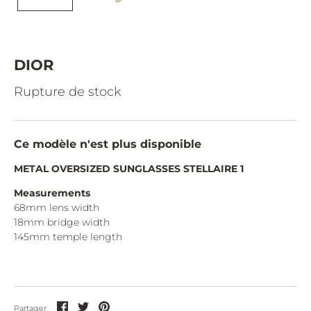
CAZAL.
CELINE.
CHIMI.
DIOR
CHLOE.
Rupture de stock
CHOPARD.
COURREGES.
Ce modèle n'est plus disponible
CUTLER AND GROSS.
METAL OVERSIZED SUNGLASSES STELLAIRE 1
DIOR.
Measurements
68mm lens width
DITA.
18mm bridge width
145mm temple length
DUNHILL.
ELIE SAAB.
EYEPETIZER.
Partager
Partager
Partager
Partager