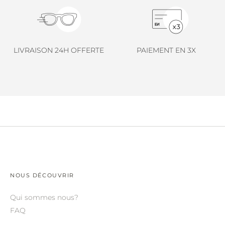
LINDA FARROW.
LOEWE.
MARNI.
LIVRAISON 24H OFFERTE
PAIEMENT EN 3X
MAYBACH.
MIU MIU.
MYKITA.
NATURE OF REALITY.
OLIVER PEOPLES.
OPHY.
POMELLATO.
NOUS DÉCOUVRIR
PRADA.
Qui sommes nous?
FAQ
RETROSPECS.