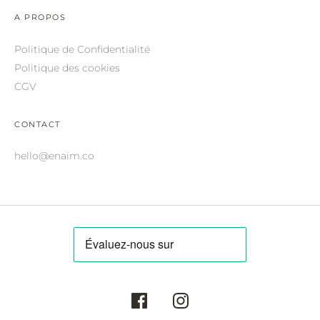
ROBERTO CAVALLI.
A PROPOS
SAINT LAURENT.
Politique de Confidentialité
SALVATORE FERRAGAMO.
Politique des cookies
CGV
SUNDAY SOMEWHERE.
THIERRY LASRY.
CONTACT
THOM BROWNE.
hello@enaim.co
VALENTINO.
VICTORIA BECKHAM.
ZILLI.