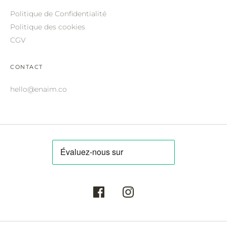
ROBERTO CAVALLI.
Politique de Confidentialité
SAINT LAURENT.
Politique des cookies
CGV
SALVATORE FERRAGAMO.
SUNDAY SOMEWHERE.
CONTACT
THIERRY LASRY.
hello@enaim.co
THOM BROWNE.
VALENTINO.
VICTORIA BECKHAM.
ZILLI.