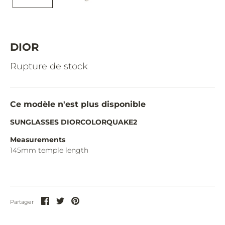
CAZAL.
CELINE.
CHIMI.
DIOR
CHLOE.
Rupture de stock
CHOPARD.
COURREGES.
Ce modèle n'est plus disponible
CUTLER AND GROSS.
SUNGLASSES DIORCOLORQUAKE2
DIOR.
Measurements
145mm temple length
DITA.
DUNHILL.
ELIE SAAB.
Partager
Partager
Partager
Partager
EYEPETIZER.
sur
sur
sur
Facebook
Twitter
Pinterest