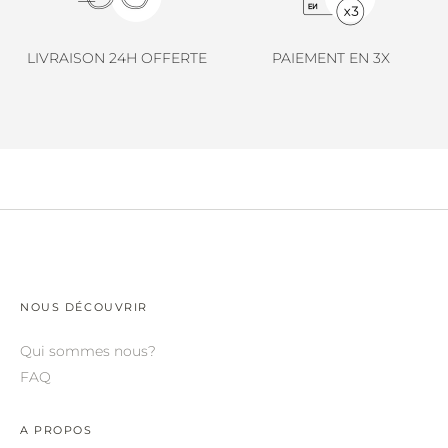
LINDA FARROW.
LOEWE.
LIVRAISON 24H OFFERTE
PAIEMENT EN 3X
MARNI.
MAYBACH.
MIU MIU.
MYKITA.
NATURE OF REALITY.
OLIVER PEOPLES.
NOUS DÉCOUVRIR
OPHY.
POMELLATO.
Qui sommes nous?
FAQ
PRADA.
RETROSPECS.
A PROPOS