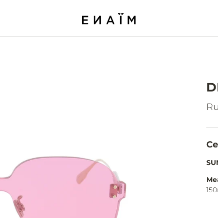
D
Ru
Ce
SU
Me
15