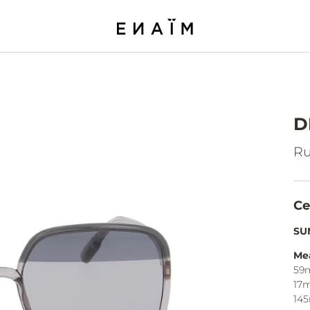
D
Ru
Ce
SU
Me
59
17
14