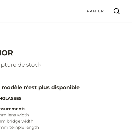
PANIER
IOR
VALIDER
pture de stock
 modèle n'est plus disponible
NGLASSES
asurements
mm lens width
mm bridge width
5mm temple length