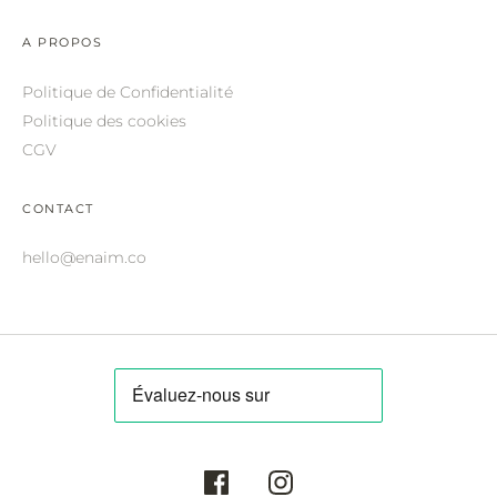
ROBERTO CAVALLI.
A PROPOS
SAINT LAURENT.
Politique de Confidentialité
SALVATORE FERRAGAMO.
Politique des cookies
SUNDAY SOMEWHERE.
CGV
THIERRY LASRY.
CONTACT
THOM BROWNE.
hello@enaim.co
VALENTINO.
VICTORIA BECKHAM.
ZILLI.