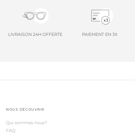
LINDA FARROW.
LOEWE.
MARNI.
LIVRAISON 24H OFFERTE
PAIEMENT EN 3X
MAYBACH.
MIU MIU.
MYKITA.
NATURE OF REALITY.
OLIVER PEOPLES.
OPHY.
POMELLATO.
NOUS DÉCOUVRIR
PRADA.
Qui sommes nous?
RETROSPECS.
FAQ