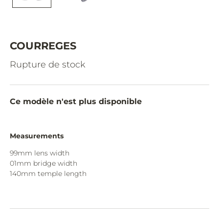
CAZAL.
CELINE.
CHIMI.
COURREGES
CHLOE.
Rupture de stock
CHOPARD.
COURREGES.
Ce modèle n'est plus disponible
CUTLER AND GROSS.
DIOR.
Measurements
DITA.
99mm lens width
01mm bridge width
DUNHILL.
140mm temple length
ELIE SAAB.
EYEPETIZER.